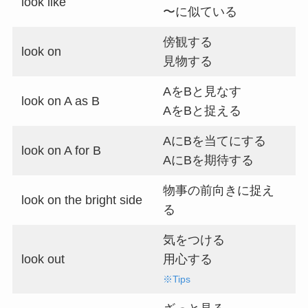
look like
〜に似ている
傍観する
look on
見物する
AをBと見なす
look on A as B
AをBと捉える
AにBを当てにする
look on A for B
AにBを期待する
物事の前向きに捉え
look on the bright side
る
気をつける
look out
用心する
※Tips