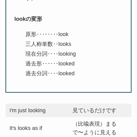
lookの変形
原形‥‥‥‥look
三人称単数‥looks
現在分詞‥‥looking
過去形‥‥‥looked
過去分詞‥‥looked
I'm just looking
見ているだけです
（比喩表現）まる
It's looks as if
で〜ように見える