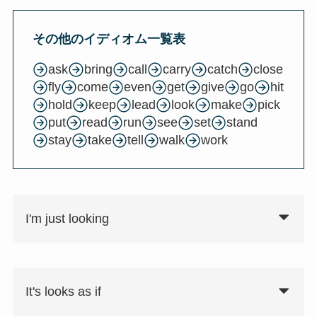
その他のイディオム一覧表
ask
bring
call
carry
catch
close
fly
come
even
get
give
go
hit
hold
keep
lead
look
make
pick
put
read
run
see
set
stand
stay
take
tell
walk
work
I'm just looking
It's looks as if