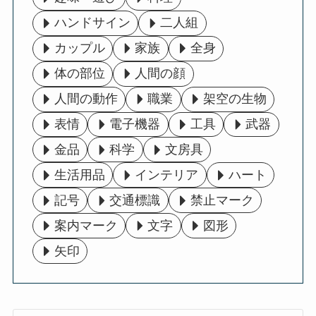
ハンドサイン
二人組
カップル
家族
全身
体の部位
人間の顔
人間の動作
職業
架空の生物
表情
電子機器
工具
武器
金品
科学
文房具
生活用品
インテリア
ハート
記号
交通標識
禁止マーク
案内マーク
文字
図形
矢印