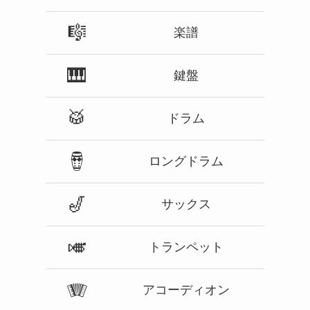
🎼
楽譜
🎹
鍵盤
🥁
ドラム
🪘
ロングドラム
🎷
サックス
🎺
トランペット
🪗
アコーディオン