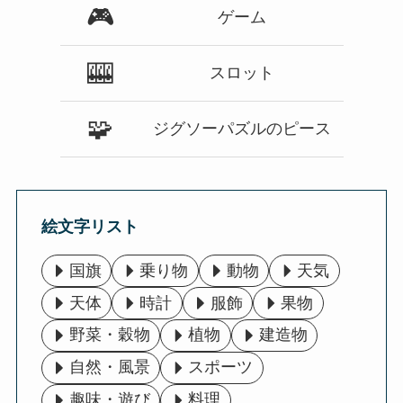
🎮
ゲーム
🎰
スロット
🧩
ジグソーパズルのピース
絵文字リスト
国旗
乗り物
動物
天気
天体
時計
服飾
果物
野菜・穀物
植物
建造物
自然・風景
スポーツ
趣味・遊び
料理