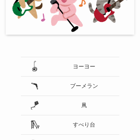
🪀
ヨーヨー
🪃
ブーメラン
🪁
凧
🛝
すべり台