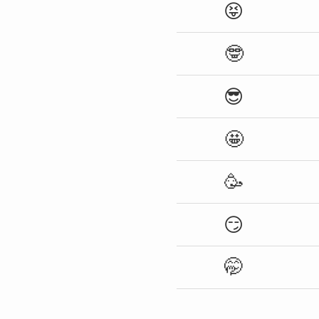
😝
🤓
😎
🤩
🥳
😏
🤭