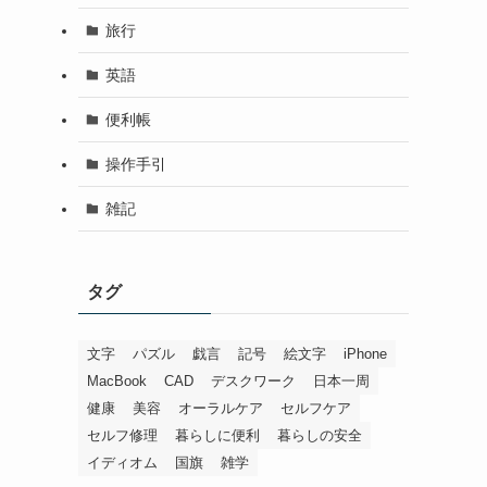
旅行
英語
便利帳
操作手引
雑記
タグ
文字
パズル
戯言
記号
絵文字
iPhone
MacBook
CAD
デスクワーク
日本一周
健康
美容
オーラルケア
セルフケア
セルフ修理
暮らしに便利
暮らしの安全
イディオム
国旗
雑学