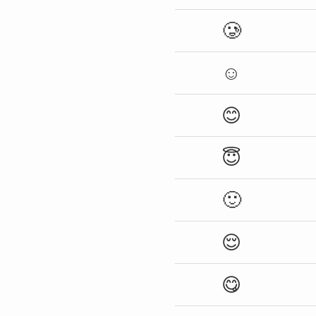
🥲
☺️
😊
😇
🙂
😌
😋