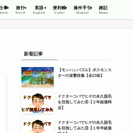
仕事
旅行
英語
便利帳
操作手引
雑記
Work
Travel
English
Useful
Manual
Memo
新着記事
【モンハンパズル】ボスモンス
ターの攻撃技集【全23体】
ドクターコバでヒゲの永久脱毛
を目指してみた④【２年経過時
点】
ドクターコバでヒゲの永久脱毛
を目指してみた③【１年半経過