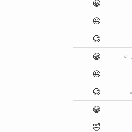
😀
😃
😄
😁
に
😆
😅
😂
🤣