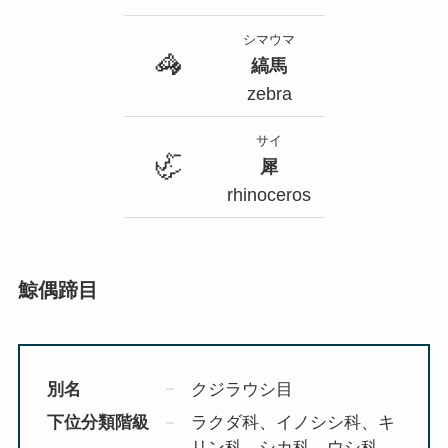
シマウマ
🦓
縞馬
zebra
サイ
🦏
犀
rhinoceros
鯨偶蹄目
別名
クジラウシ目
下位分類階級
ラクダ科、イノシシ科、キ
リン科、シカ科、ウシ科、