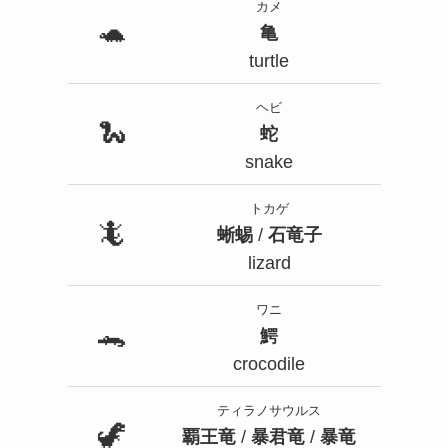
カメ
🐢
亀
turtle
ヘビ
🐍
蛇
snake
トカゲ
🦎
蜥蜴
/
石竜子
lizard
ワニ
🐊
鰐
crocodile
ティラノサウルス
🦖
覇王竜
/
暴君竜
/
暴竜