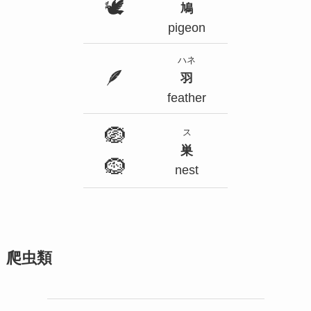
🕊
鳩
pigeon
ハネ
🪶
羽
feather
🪺
ス
巣
🪹
nest
爬虫類