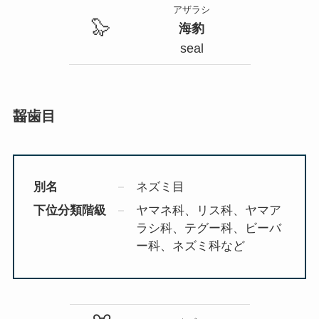
アザラシ
🦭
海豹
seal
齧歯目
別名
ネズミ目
下位分類階級
ヤマネ科、リス科、ヤマア
ラシ科、テグー科、ビーバ
ー科、ネズミ科など