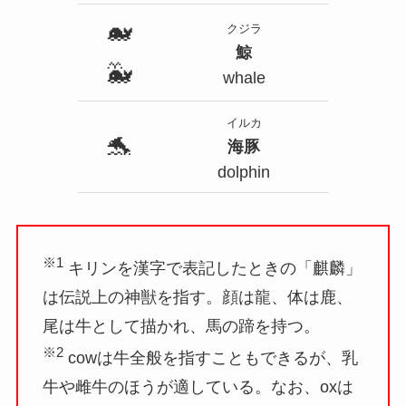
🐋
クジラ
鯨
🐳
whale
イルカ
🐬
海豚
dolphin
※1
キリンを漢字で表記したときの「麒麟」
は伝説上の神獣を指す。顔は龍、体は鹿、
尾は牛として描かれ、馬の蹄を持つ。
※2
cowは牛全般を指すこともできるが、乳
牛や雌牛のほうが適している。なお、oxは