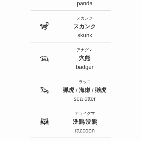
panda
スカンク
🦨
スカンク
skunk
アナグマ
🦡
穴熊
badger
ラッコ
🦦
猟虎
/
海獺
/
獺虎
sea otter
アライグマ
🦝
洗熊
/
浣熊
raccoon