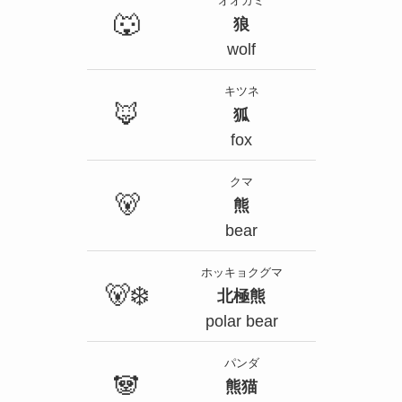
オオカミ
🐺
狼
wolf
キツネ
🦊
狐
fox
クマ
🐻
熊
bear
ホッキョクグマ
🐻‍❄️
北極熊
polar bear
パンダ
🐼
熊猫