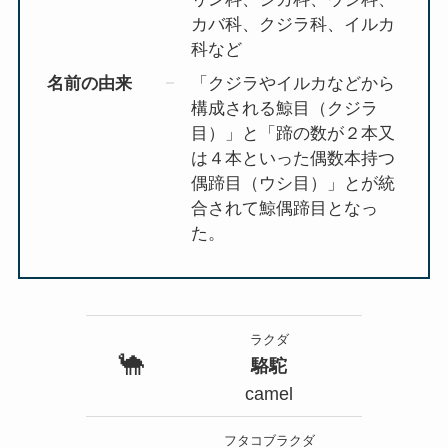
カバ科、クジラ科、イルカ
科など
名前の由来
「クジラやイルカなどから
構成される鯨目（クジラ
目）」と「蹄の数が２本又
は４本といった偶数本持つ
偶蹄目（ウシ目）」とが統
合されて鯨偶蹄目となっ
た。
ラクダ
🐪
駱駝
camel
フタコブラクダ