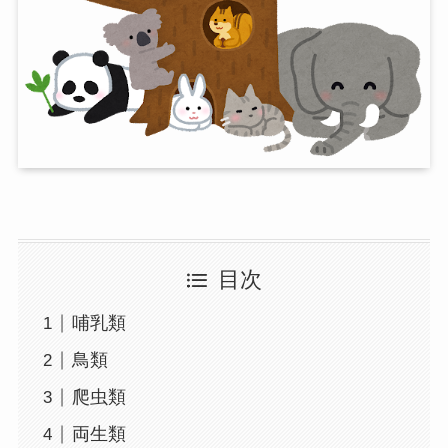
目次
哺乳類
鳥類
爬虫類
両生類