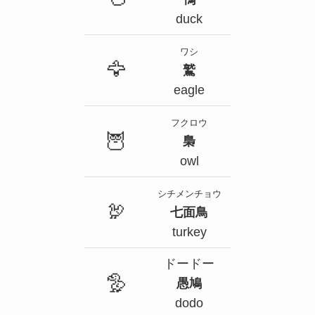
duck
ワシ
🦅
鷲
eagle
フクロウ
🦉
梟
owl
シチメンチョウ
🦃
七面鳥
turkey
ドードー
🦤
愚鳩
dodo