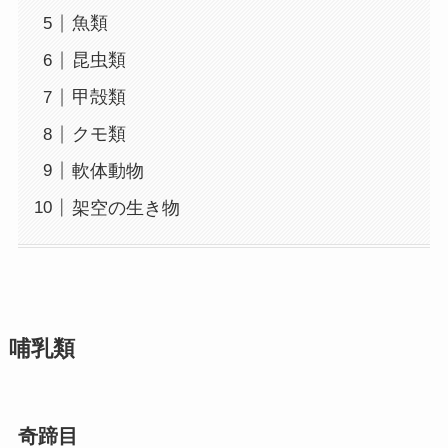
魚類
昆虫類
甲殻類
クモ類
軟体動物
架空の生き物
哺乳類
奇蹄目