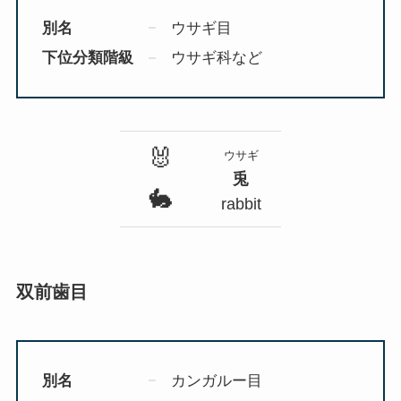
別名
ウサギ目
下位分類階級
ウサギ科など
🐰
ウサギ
兎
🐇
rabbit
双前歯目
別名
カンガルー目