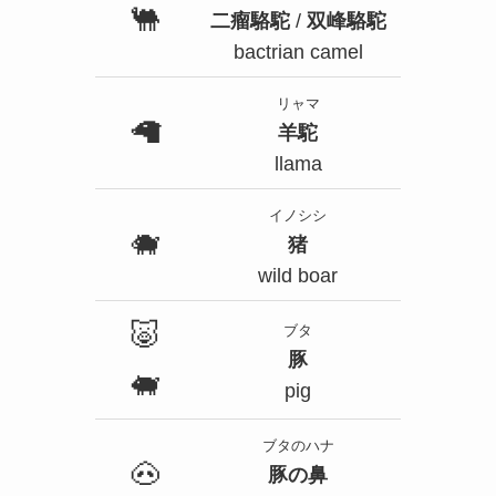
🐫
二瘤駱駝
/
双峰駱駝
bactrian camel
リャマ
🦙
羊駝
llama
イノシシ
🐗
猪
wild boar
🐷
ブタ
豚
🐖
pig
ブタのハナ
🐽
豚の鼻