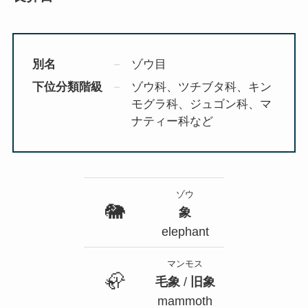
別名
ゾウ目
下位分類階級
ゾウ科、ツチブタ科、キン
モグラ科、ジュゴン科、マ
ナティー科など
ゾウ
🐘
象
elephant
マンモス
🦣
毛象
/
旧象
mammoth