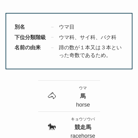
別名
ウマ目
下位分類階級
ウマ科、サイ科、バク科
名前の由来
蹄の数が１本又は３本とい
った奇数であるため。
ウマ
🐴
馬
horse
キョウソウバ
🐎
競走馬
racehorse