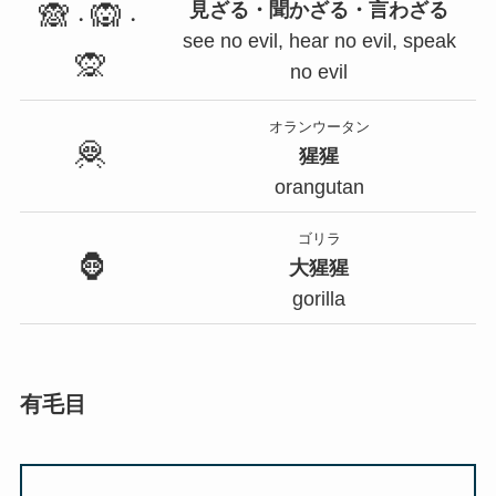
🙈
🙉
見ざる・聞かざる・言わざる
・
・
see no evil, hear no evil, speak
🙊
no evil
オランウータン
🦧
猩猩
orangutan
ゴリラ
🦍
大猩猩
gorilla
有毛目