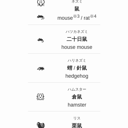
🐭
ネズミ
鼠
🐀
※3
※4
mouse
/ rat
ハツカネズミ
🐁
二十日鼠
house mouse
ハリネズミ
🦔
蝟
/
針鼠
hedgehog
ハムスター
🐹
倉鼠
hamster
リス
🐿
栗鼠