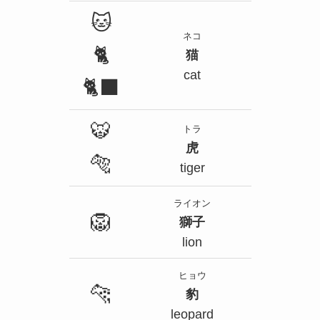
🐱
ネコ
🐈
猫
cat
🐈‍⬛
🐯
トラ
虎
🐅
tiger
ライオン
🦁
獅子
lion
ヒョウ
🐆
豹
leopard