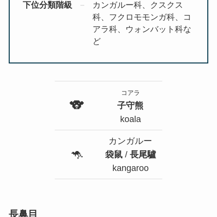
下位分類階級
カンガルー科、クスクス
科、フクロモモンガ科、コ
アラ科、ウォンバット科な
ど
コアラ
🐨
子守熊
koala
カンガルー
🦘
袋鼠
/
長尾驢
kangaroo
長鼻目