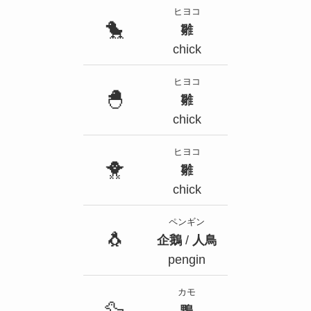
ヒヨコ
🐤
雛
chick
ヒヨコ
🐣
雛
chick
ヒヨコ
🐥
雛
chick
ペンギン
🐧
企鵝
/
人鳥
pengin
カモ
🦆
鴨