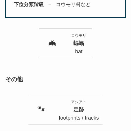
下位分類階級
コウモリ科など
コウモリ
🦇
蝙蝠
bat
その他
アシアト
🐾
足跡
footprints / tracks