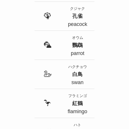
クジャク
🦚
孔雀
peacock
オウム
🦜
鸚鵡
parrot
ハクチョウ
🦢
白鳥
swan
フラミンゴ
🦩
紅鶴
flamingo
ハト