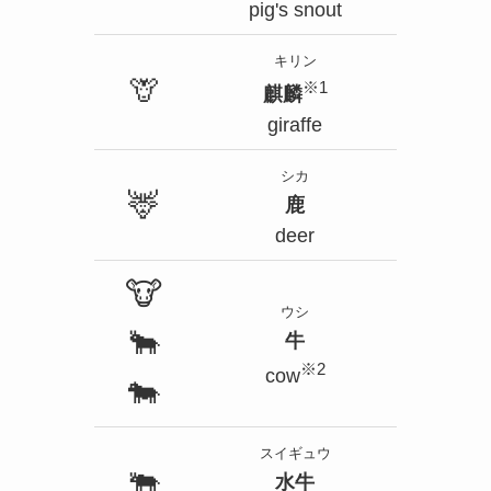
pig's snout
キリン
🦒
※1
麒麟
giraffe
シカ
🦌
鹿
deer
🐮
ウシ
🐂
牛
※2
cow
🐄
スイギュウ
🐃
水牛