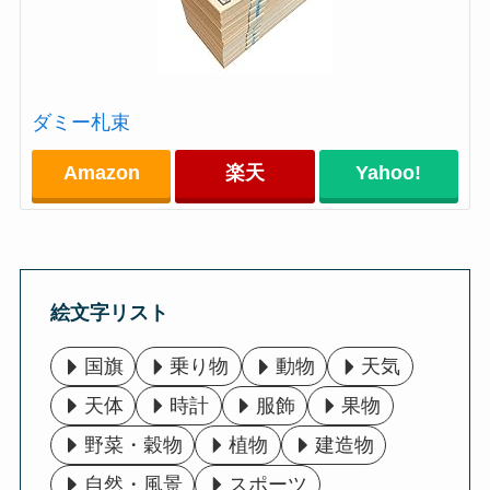
ダミー札束
Amazon
楽天
Yahoo!
絵文字リスト
国旗
乗り物
動物
天気
天体
時計
服飾
果物
野菜・穀物
植物
建造物
自然・風景
スポーツ