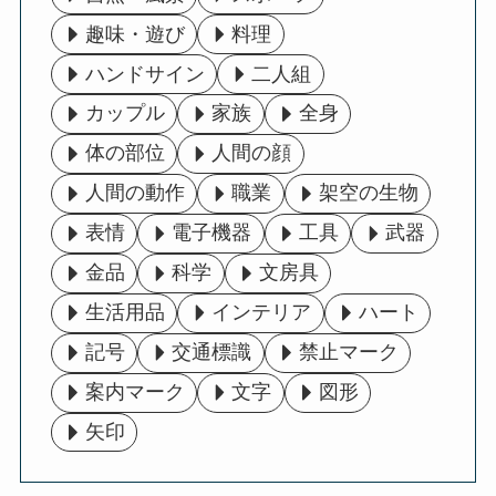
趣味・遊び
料理
ハンドサイン
二人組
カップル
家族
全身
体の部位
人間の顔
人間の動作
職業
架空の生物
表情
電子機器
工具
武器
金品
科学
文房具
生活用品
インテリア
ハート
記号
交通標識
禁止マーク
案内マーク
文字
図形
矢印