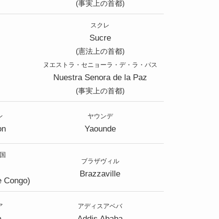
(事実上の首都)
スクレ
Sucre
(憲法上の首都)
ヌエストラ・セニョーラ・デ・ラ・パス
Nuestra Senora de la Paz
(事実上の首都)
ン
ヤウンデ
on
Yaounde
国
ブラザヴィル
Brazzaville
e Congo)
ア
アディスアベバ
a
Addis Ababa