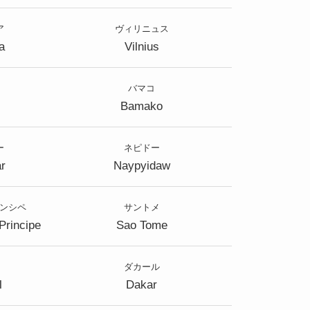
ア
ヴィリニュス
a
Vilnius
バマコ
Bamako
ー
ネピドー
r
Naypyidaw
ンシペ
サントメ
Principe
Sao Tome
ダカール
l
Dakar