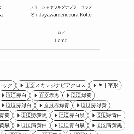
カ
スリ・ジャヤワルダナプラ・コッテ
ka
Sri Jayawardenepura Kotte
ロメ
Lome
ャック
🇮🇸スカンジナビアクロス
🏴󠁧󠁢󠁥󠁮󠁧󠁿十字形
🇦🇹赤白
🇦🇴赤黒
🇨🇨緑黄
🇧🇬赤緑白
🇬🇲赤緑青
🇧🇯赤緑黄
赤青黄
🇩🇪赤黄黒
🇾🇪赤白黒
🇸🇱緑青白
緑黄黒
🇮🇨青黄白
🇪🇪青白黒
🇧🇸青黄黒