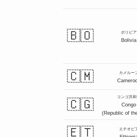
🇧🇴
ボリビア
Bolivia
🇨🇲
カメルー
Camero
コンゴ共和
🇨🇬
Congo
(Republic of th
🇪🇹
エチオピ
Ethiopi