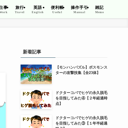
仕事
旅行
英語
便利帳
操作手引
雑記
Work
Travel
English
Useful
Manual
Memo
新着記事
【モンハンパズル】ボスモンス
ターの攻撃技集【全23体】
ドクターコバでヒゲの永久脱毛
を目指してみた④【２年経過時
点】
ドクターコバでヒゲの永久脱毛
を目指してみた③【１年半経過