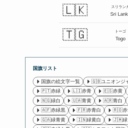
🇱🇰
スリラン
Sri Lan
🇹🇬
トーゴ
Togo
国旗リスト
国旗の絵文字一覧
🇬🇧ユニオンジ
🇵🇹赤緑
🇱🇮赤青
🇪🇸赤黄
🇳🇬緑白
🇺🇦青黄
🇦🇷青白
🇦🇫赤緑黒
🇫🇷赤青白
🇷🇴
🇬🇦緑青黄
🇮🇳緑黄白
🇯🇲