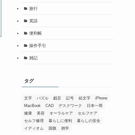
旅行
英語
便利帳
操作手引
雑記
タグ
文字
パズル
戯言
記号
絵文字
iPhone
MacBook
CAD
デスクワーク
日本一周
健康
美容
オーラルケア
セルフケア
セルフ修理
暮らしに便利
暮らしの安全
イディオム
国旗
雑学