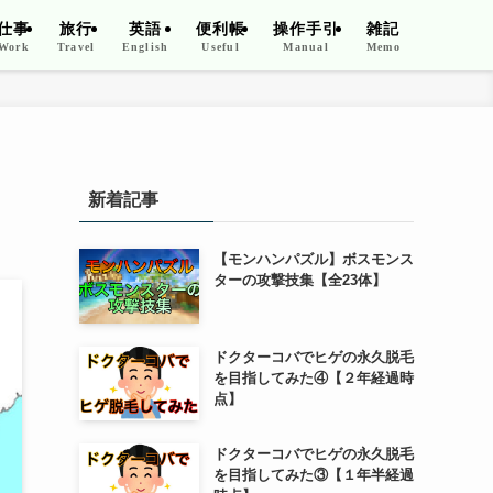
仕事
旅行
英語
便利帳
操作手引
雑記
Work
Travel
English
Useful
Manual
Memo
新着記事
【モンハンパズル】ボスモンス
ターの攻撃技集【全23体】
ドクターコバでヒゲの永久脱毛
を目指してみた④【２年経過時
点】
ドクターコバでヒゲの永久脱毛
を目指してみた③【１年半経過