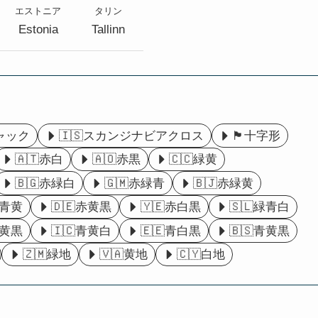
エストニア
タリン
Estonia
Tallinn
ャック
🇮🇸スカンジナビアクロス
🏴󠁧󠁢󠁥󠁮󠁧󠁿十字形
🇦🇹赤白
🇦🇴赤黒
🇨🇨緑黄
🇧🇬赤緑白
🇬🇲赤緑青
🇧🇯赤緑黄
赤青黄
🇩🇪赤黄黒
🇾🇪赤白黒
🇸🇱緑青白
緑黄黒
🇮🇨青黄白
🇪🇪青白黒
🇧🇸青黄黒
🇿🇲緑地
🇻🇦黄地
🇨🇾白地