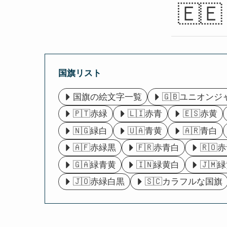
🇪🇪
国旗リスト
国旗の絵文字一覧
🇬🇧ユニオンジ
🇵🇹赤緑
🇱🇮赤青
🇪🇸赤黄
🇳🇬緑白
🇺🇦青黄
🇦🇷青白
🇦🇫赤緑黒
🇫🇷赤青白
🇷🇴
🇬🇦緑青黄
🇮🇳緑黄白
🇯🇲
🇯🇴赤緑白黒
🇸🇨カラフルな国旗