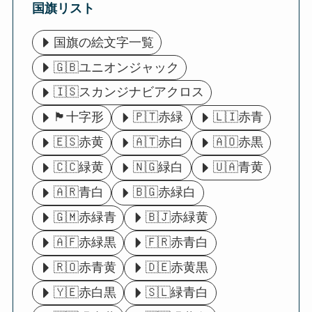
国旗リスト
国旗の絵文字一覧
🇬🇧ユニオンジャック
🇮🇸スカンジナビアクロス
🏴󠁧󠁢󠁥󠁮󠁧󠁿十字形
🇵🇹赤緑
🇱🇮赤青
🇪🇸赤黄
🇦🇹赤白
🇦🇴赤黒
🇨🇨緑黄
🇳🇬緑白
🇺🇦青黄
🇦🇷青白
🇧🇬赤緑白
🇬🇲赤緑青
🇧🇯赤緑黄
🇦🇫赤緑黒
🇫🇷赤青白
🇷🇴赤青黄
🇩🇪赤黄黒
🇾🇪赤白黒
🇸🇱緑青白