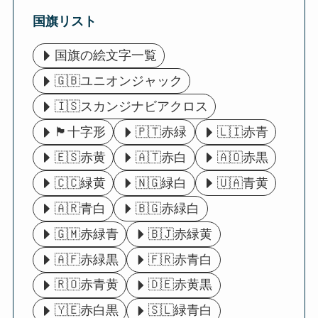
国旗リスト
国旗の絵文字一覧
🇬🇧ユニオンジャック
🇮🇸スカンジナビアクロス
🏴󠁧󠁢󠁥󠁮󠁧󠁿十字形
🇵🇹赤緑
🇱🇮赤青
🇪🇸赤黄
🇦🇹赤白
🇦🇴赤黒
🇨🇨緑黄
🇳🇬緑白
🇺🇦青黄
🇦🇷青白
🇧🇬赤緑白
🇬🇲赤緑青
🇧🇯赤緑黄
🇦🇫赤緑黒
🇫🇷赤青白
🇷🇴赤青黄
🇩🇪赤黄黒
🇾🇪赤白黒
🇸🇱緑青白