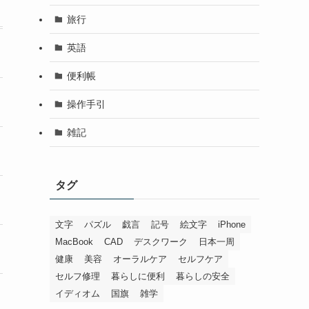
旅行
英語
便利帳
操作手引
雑記
タグ
文字
パズル
戯言
記号
絵文字
iPhone
MacBook
CAD
デスクワーク
日本一周
健康
美容
オーラルケア
セルフケア
セルフ修理
暮らしに便利
暮らしの安全
イディオム
国旗
雑学