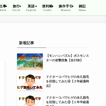
仕事
旅行
英語
便利帳
操作手引
雑記
Work
Travel
English
Useful
Manual
Memo
新着記事
【モンハンパズル】ボスモンス
ターの攻撃技集【全23体】
ドクターコバでヒゲの永久脱毛
を目指してみた④【２年経過時
点】
ドクターコバでヒゲの永久脱毛
を目指してみた③【１年半経過