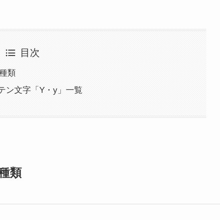
目次
の種類
テン文字「Y・y」一覧
種類