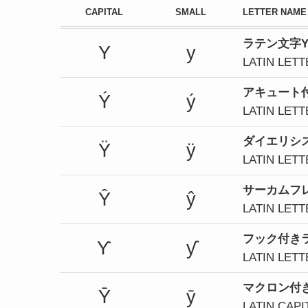
CAPITAL
SMALL
LETTER NAME
ラテン文字
Y
y
LATIN LETT
アキュート
Ý
ý
LATIN LETT
ダイエリシ
Ÿ
ÿ
LATIN LETT
サーカムフ
Ŷ
ŷ
LATIN LET
フック付き
Ƴ
ƴ
LATIN LET
マクロン付
Ȳ
ȳ
LATIN CAP