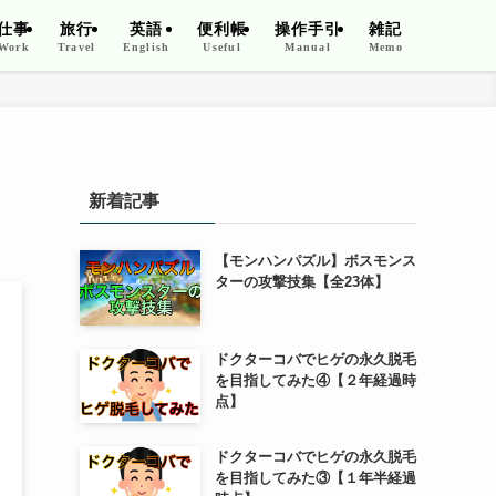
仕事
旅行
英語
便利帳
操作手引
雑記
Work
Travel
English
Useful
Manual
Memo
新着記事
【モンハンパズル】ボスモンス
ターの攻撃技集【全23体】
ドクターコバでヒゲの永久脱毛
を目指してみた④【２年経過時
点】
ドクターコバでヒゲの永久脱毛
を目指してみた③【１年半経過