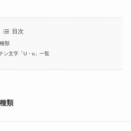
目次
の種類
テン文字「U・u」一覧
種類