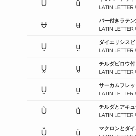
Ȗ
ȗ
LATIN LETTER
バー付きラテン
Ʉ
ʉ
LATIN LETTER
ダイエリシスビ
Ṳ
ṳ
LATIN LETTER
チルダ
ビロウ
付
Ṵ
ṵ
LATIN LETTER
サーカムフレッ
Ṷ
ṷ
LATIN LETTER
チルダとアキュ
Ṹ
ṹ
LATIN LETTER
マクロンとダイ
Ṻ
ṻ