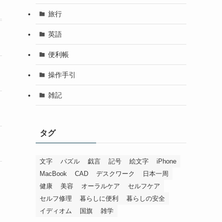
旅行
英語
便利帳
操作手引
雑記
タグ
文字
パズル
戯言
記号
絵文字
iPhone
MacBook
CAD
デスクワーク
日本一周
健康
美容
オーラルケア
セルフケア
セルフ修理
暮らしに便利
暮らしの安全
イディオム
国旗
雑学