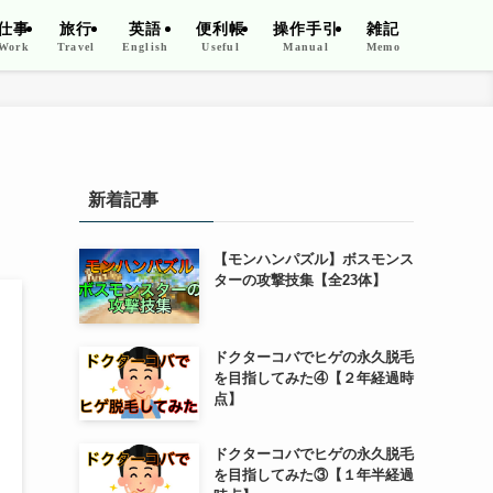
仕事
旅行
英語
便利帳
操作手引
雑記
Work
Travel
English
Useful
Manual
Memo
新着記事
【モンハンパズル】ボスモンス
ターの攻撃技集【全23体】
ドクターコバでヒゲの永久脱毛
を目指してみた④【２年経過時
点】
ドクターコバでヒゲの永久脱毛
を目指してみた③【１年半経過